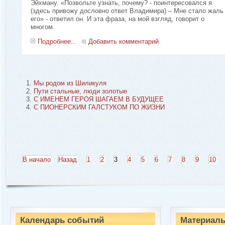
Эйхману. «Позвольте узнать, почему? - поинтересовался я
(здесь привожу дословно ответ Владимира) – Мне стало жаль
его» - ответил он. И эта фраза, на мой взгляд, говорит о
многом.
Подробнее...
Добавить комментарий
Мы родом из Шиликуля
Пути стальные, люди золотые
С ИМЕНЕМ ГЕРОЯ ШАГАЕМ В БУДУЩЕЕ
С ПИОНЕРСКИМ ГАЛСТУКОМ ПО ЖИЗНИ
В начало
Назад
1
2
3
4
5
6
7
8
9
10
Календарь событий
Материалы