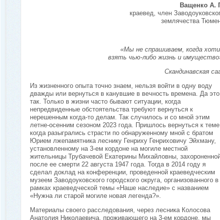
Ващенко А. Г
краевед, член Заводоуковско
землячества Тюме
«Мы не спрашиваем, когда хот
взять чью-либо жизнь и имущество
Скандинавская са
Из жизненного опыта точно знаем, нельзя войти в одну воду
дважды или вернуться в канувшие в вечность времена. Да это
так. Только в жизни часто бывают ситуации, когда
непредвиденные обстоятельства требуют вернуться к
нерешенным когда-то делам. Так случилось и со мной этим
летне-осенним сезоном 2023 года. Пришлось вернуться к теме
когда разыгрались страсти по обнаруженному мной с братом
Юрием лжепамятника леснику Генриху Генриховичу Эйхману,
установленному на 3-ем кордоне на могиле местной
жительницы Трубачевой Екатерины Михайловны, захороненно
после ее смерти 22 августа 1947 года. Тогда в 2014 году я
сделал доклад на конференции, проведенной краеведческим
музеем Заводоуковского городского округа, организованного в
рамках краеведческой темы «Наше наследие» с названием
«Нужна ли старой могиле новая легенда?».
Материалы своего расследования, через лесника Колосова
Анатолия Николаевича, проживающего на 3-ем кордоне, мы