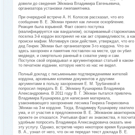
довели до сведения Эйхмана Владимира Евгеньевича,
организатора установки лжепамятника.
При очередной встрече А. Н. Колосов рассказал, что его
сообщение В. Е. Эйхман принял как личное оскорбление.
Реакция была взрывной. Факт своего поступка
(квалифицируется как вандализм), оспариваемый старожилам
поселка 3-й кордон воспринял не как акт справедливости, а ка
происки мафии. Мотивируя свои действия, утверждал, что его
дед Генрих Эйхман был организатором 3-го кордона. Что он
здесь захоронен и памятник поставлен на месте, где он убил
медведя, и смертельно раненый в схватке умер и сам.
Поступок свой оправдывал и аргументировал статьей в каком-
то печатном издании, которую никто из нас не видел.
Полный доклад с письменными подтверждениями жителей
кордона, архивными копиями документов и другими
аргументами в пользу захоронения Е. М. Трубачевой я
попросил передать В. Е. Эйхману Кушнарева Владимира
Александровича. В 2011 году В. Г. Эйхман пытался привлечь
Владимира Кушнарева для написания материала,
узаконивающего захоронение лесника Генриха Генриховича
Эйхман на 3-м кордоне. Тогда, Владимиру Кушнареву хватило
ума, и от участия в предложенном В. Е. Эйхманом авантюрно
проекте он отказался. Учитывая факт их знакомства, я посчит
удобным попросить Владимира Александровича оказать мне
эту услугу. Однако, встретив через некоторое время Кушнаре
В. А., узнал от него, что он не передал текст доклада В. Е.