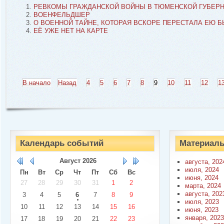
РЕВКОМЫ ГРАЖДАНСКОЙ ВОЙНЫ В ТЮМЕНСКОЙ ГУБЕРНИИ (
ВОЕНФЕЛЬДШЕР
О ВОЕННОЙ ТАЙНЕ, КОТОРАЯ ВСКОРЕ ПЕРЕСТАЛА ЕЮ Б
ЕЁ УЖЕ НЕТ НА КАРТЕ
В начало
Назад
4
5
6
7
8
9
10
11
12
1
Календарь событий
Материалы
Август
2026
августа, 202
июля, 2024
Пн
Вт
Ср
Чт
Пт
Сб
Вс
июня, 2024
27
28
29
30
31
1
2
марта, 2024
августа, 202
3
4
5
6
7
8
9
июля, 2023
10
11
12
13
14
15
16
июня, 2023
января, 2023
17
18
19
20
21
22
23