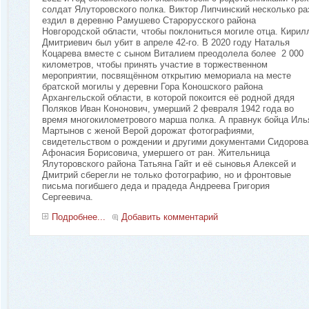
солдат Ялуторовского полка. Виктор Липчинский несколько ра
ездил в деревню Рамушево Старорусского района
Новгородской области, чтобы поклониться могиле отца. Кирил
Дмитриевич был убит в апреле 42-го. В 2020 году Наталья
Коцарева вместе с сыном Виталием преодолела более 2 000
километров, чтобы принять участие в торжественном
мероприятии, посвящённом открытию мемориала на месте
братской могилы у деревни Гора Коношского района
Архангельской области, в которой покоится её родной дядя
Поляков Иван Кононович, умерший 2 февраля 1942 года во
время многокилометрового марша полка. А правнук бойца Иль
Мартынов с женой Верой дорожат фотографиями,
свидетельством о рождении и другими документами Сидорова
Афонасия Борисовича, умершего от ран. Жительница
Ялуторовского района Татьяна Гайт и её сыновья Алексей и
Дмитрий сберегли не только фотографию, но и фронтовые
письма погибшего деда и прадеда Андреева Григория
Сергеевича.
Подробнее...
Добавить комментарий