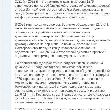
2021-й и 2022-й – это памятные даты в истории 1276
стрелкового полка 384 Сибирской стрелковой дивизии, которы
в годы Великой Отечественной войны был сформирован в
городе Ялуторовске и по месту своего комплектования получи
неофициальное название «Ялуторовский полк».
В 2021 году, когда отмечалась 80-летие образования 1276 СП,
мною была начата работа по установлению имён солдат и
офицеров, их судеб на основании сохранившихся
документальных материалов. На проходившей тогда
краеведческой конференции «Наше наследие» я представлял
доклад «Многие не вернулись с войны», посвящённый
Ялуторовскому полку, в конце которого обратилась к
родственникам бойцов 384-й стрелковой дивизии с просьбой
поделиться информацией с сотрудниками музея.
По прошествии года уже можно подвести первые итоги. 24
декабря 2021 года состоялось значимое событие: в
краеведческом музее открылась выставка «Подвиг, достойный
памяти», на афишу которой помещена фотография командира
1276 стрелкового полка майора Б. М. Витлина, а основное
место на ней заняли предметы, имеющие отношение к
Ялуторовскому полку. Ещё в ходе подготовки к выставке
откликнулись ялуторовчане, чьи родные воевали в составе
1276 СП, – Н. Коцарева, семья Полидорских, а также краевед 
села Горюново Л. Пешев. Они предоставили материалы, в том
числе ранее неизвестные.
2022-й год ознаменовался знакомством с родственниками трёх