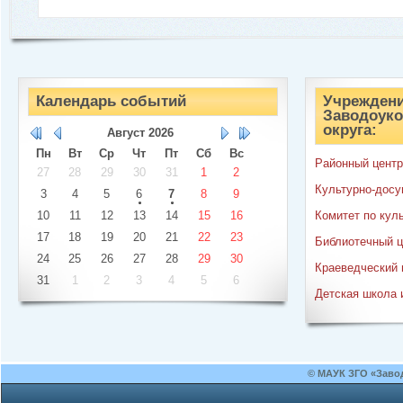
Календарь событий
Учреждени
Заводоуко
округа:
Август
2026
Пн
Вт
Ср
Чт
Пт
Сб
Вс
Районный центр
27
28
29
30
31
1
2
Культурно-досу
3
4
5
6
7
8
9
10
11
12
13
14
15
16
Комитет по кул
17
18
19
20
21
22
23
Библиотечный ц
24
25
26
27
28
29
30
Краеведческий 
31
1
2
3
4
5
6
Детская школа 
© МАУК ЗГО «Заво