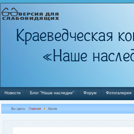
Новости
Блог "Наше наследие"
Форум
Фотогалерея
Вы здесь:
Главная
Архив