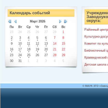
Календарь событий
Учреждени
Заводоуко
округа:
Март
2026
Пн
Вт
Ср
Чт
Пт
Сб
Вс
Районный центр
23
24
25
26
27
28
1
Культурно-досу
2
3
4
5
6
7
8
9
10
11
12
13
14
15
Комитет по кул
16
17
18
19
20
21
22
Библиотечный ц
23
24
25
26
27
28
29
Краеведческий 
30
31
1
2
3
4
5
Детская школа 
© МАУК ЗГО «Заво