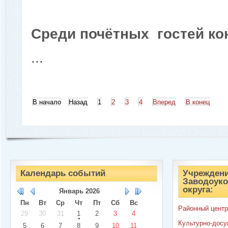
Среди почётных гостей к
...
В начало
Назад
1
2
3
4
Вперед
В конец
Календарь событий
Учреждени
Заводоуко
округа:
Январь
2026
Пн
Вт
Ср
Чт
Пт
Сб
Вс
Районный центр
29
30
31
1
2
3
4
Культурно-досу
5
6
7
8
9
10
11