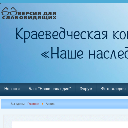
Новости
Блог "Наше наследие"
Форум
Фотогалерея
Вы здесь:
Главная
Архив