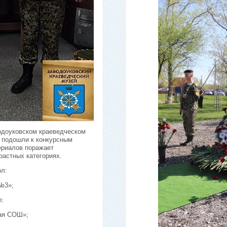
одоуковском краеведческом
м подошли к конкурсным
ериалов поражает
растных категориях.
л:
№3»;
л:
кая СОШ»;