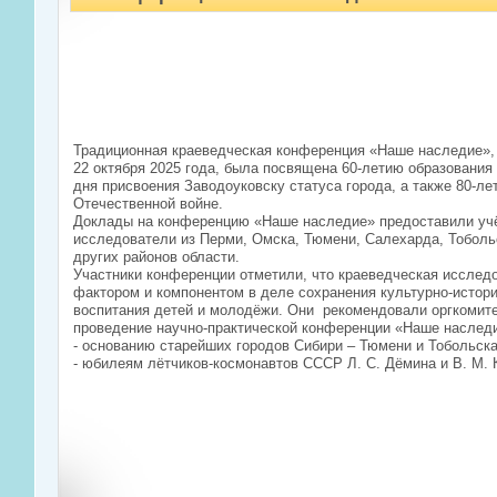
Традиционная краеведческая конференция «Наше наследие», 
22 октября 2025 года, была посвящена 60-летию образования
дня присвоения Заводоуковску статуса города, а также 80-л
Отечественной войне.
Доклады на конференцию «Наше наследие» предоставили учё
исследователи из Перми, Омска, Тюмени, Салехарда, Тоболь
других районов области.
Участники конференции отметили, что краеведческая исслед
фактором и компонентом в деле сохранения культурно-истори
воспитания детей и молодёжи. Они рекомендовали оргкомит
проведение научно-практической конференции «Наше наслед
- основанию старейших городов Сибири – Тюмени и Тобольска
- юбилеям лётчиков-космонавтов СССР Л. С. Дёмина и В. М. 