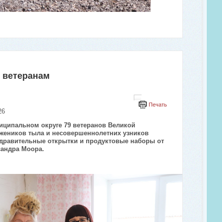
– ветеранам
Печать
26
иципальном округе 79 ветеранов Великой
жеников тыла и несовершеннолетних узников
здравительные открытки и продуктовые наборы от
сандра Моора.