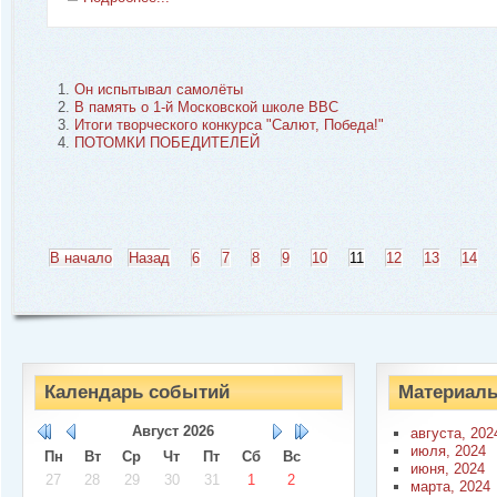
Он испытывал самолёты
В память о 1-й Московской школе ВВС
Итоги творческого конкурса "Салют, Победа!"
ПОТОМКИ ПОБЕДИТЕЛЕЙ
В начало
Назад
6
7
8
9
10
11
12
13
14
Календарь событий
Материалы
Август
2026
августа, 202
июля, 2024
Пн
Вт
Ср
Чт
Пт
Сб
Вс
июня, 2024
27
28
29
30
31
1
2
марта, 2024