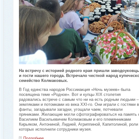
На встречу с историей родного края пришли заводоуковц
и гости нашего города. Встречало честной народ купеческ
семейство Колмаковых.
В Год единства народов Россииакция «Ночь музеев» была
посвящена теме «Родное». Вот и купцы ХIХ столетия
радовались встрече с самым что ни на есть родным людьми –
земляками и потомками из века ХХI-го. Они играли с гостями в
фанты, загадывали загадки, угощали чаем, потчевали
пряниками. Желающие могли сфотографироваться на память 
Василием Васильевичем Колмаковым и его племянниками
Кирьяком, Антониной, Лидией, Агриппиной, Капитолиной, роли
которых исполнили сотрудники музея.
Подробнее...