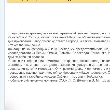
Традиционная краеведческая конференция «Наше наследие», прохо
22 октября 2025 года, была посвящена 60-летию образования Завод
дня присвоения Заводоуковску статуса города, а также 80-летию 
Отечественной войне.
Доклады на конференцию «Наше наследие» предоставили учёные, 
исследователи из Перми, Омска, Тюмени, Салехарда, Тобольска, 
других районов области.
Участники конференции отметили, что краеведческая исследовате
фактором и компонентом в деле сохранения культурно-историческо
воспитания детей и молодёжи. Они рекомендовали оргкомитету и
проведение научно-практической конференции «Наше наследие». 
- основанию старейших городов Сибири – Тюмени и Тобольска;
- юбилеям лётчиков-космонавтов СССР Л. С. Дёмина и В. М. Комар