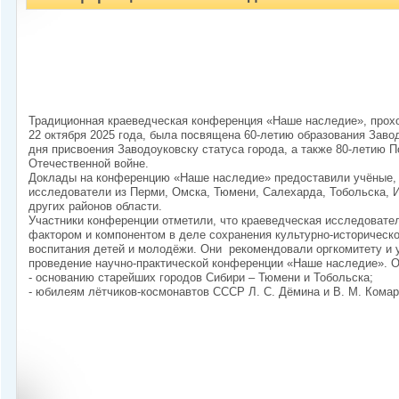
Традиционная краеведческая конференция «Наше наследие», прохо
22 октября 2025 года, была посвящена 60-летию образования Завод
дня присвоения Заводоуковску статуса города, а также 80-летию 
Отечественной войне.
Доклады на конференцию «Наше наследие» предоставили учёные, 
исследователи из Перми, Омска, Тюмени, Салехарда, Тобольска, 
других районов области.
Участники конференции отметили, что краеведческая исследовате
фактором и компонентом в деле сохранения культурно-историческо
воспитания детей и молодёжи. Они рекомендовали оргкомитету и
проведение научно-практической конференции «Наше наследие». 
- основанию старейших городов Сибири – Тюмени и Тобольска;
- юбилеям лётчиков-космонавтов СССР Л. С. Дёмина и В. М. Комар