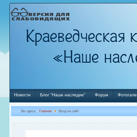
Новости
Блог "Наше наследие"
Форум
Фотогале
Вы здесь:
Главная
Вход на сайт