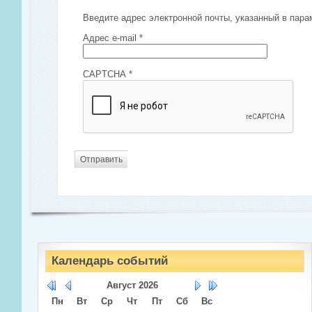
Введите адрес электронной почты, указанный в пара
Адрес e-mail
*
CAPTCHA
*
Отправить
Календарь событий
Август
2026
Пн
Вт
Ср
Чт
Пт
Сб
Вс