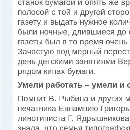
станок бумагой и опять же в
полосой с той и другой стор
газету и выдать нужное коли
были ночные, длившиеся до с
газеты был в то время очен
Зачастую под мерный пересту
день детскими занятиями Ве
рядом кипах бумаги.
Умели работать – умели и 
Помнит В. Рыбина и других м
печатника Евлампию Григорь
линотиписта Г. Ядрышникова
знала, что семья типографск