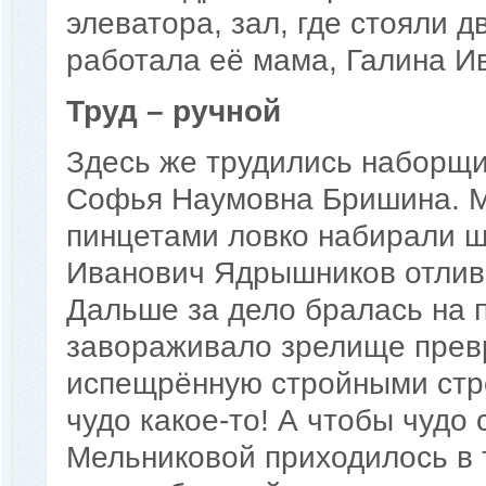
элеватора, зал, где стояли д
работала её мама, Галина И
Труд – ручной
Здесь же трудились наборщи
Софья Наумовна Бришина. М
пинцетами ловко набирали ш
Иванович Ядрышников отлив
Дальше за дело бралась на 
завораживало зрелище превр
испещрённую стройными стро
чудо какое-то! А чтобы чудо
Мельниковой приходилось в 