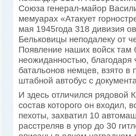
Союза генерал-майор Васили
мемуарах «Атакует горностр
мая 1945года 318 дивизия о
Бельковицы неподалеку от ч
Появление наших войск там 
неожиданностью, благодаря 
батальонов немцев, взято в 
штабной автобус с документ
И здесь отличился рядовой К
состав которого он входил, 
пехоты, захватил 10 автомаш
расстреляв в упор до 30 гитл