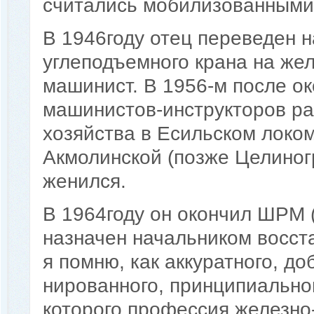
считались мобилизованными
В 1946году отец переведен 
углеподъемного крана на же
машинист. В 1956-м после ок
машинистов-инструкторов ра
хозяйства в Есильском локом
Акмолинской (позже Целиног
женился.
В 1964году он окончил ШРМ 
назначен начальником восста
я помню, как аккуратного, до
нированного, принципиальног
которого профессия железно