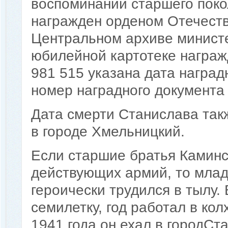
воспоминаний старшего поко
награжден орденом Отечестве
Центральном архиве минист
юбилейной картотеке награж
981 515 указана дата наградн
номер наградного документа –
Дата смерти Станислава так
в городе Хмельницкий.
Если старшие братья Камин
действующих армий, то млад
героически трудился в тылу. 
семилетку, год работал в ко
1941 года он ехал в городСт