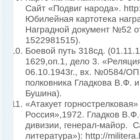
Сайт «Подвиг народа». http:
Юбилейная картотека нагр
Наградной документ №52 от
1522981515).
Боевой путь 318сд. (01.11.
1629,оп.1, дело 3. «Реляци
06.10.1943г., вх. №0584/О
полковника Гладкова В.Ф. 
Бушина).
«Атакует горнострелковая»
Россия»,1972. Гладков В.Ф
дивизии, генерал-майор. 
литература»): http://militera.l