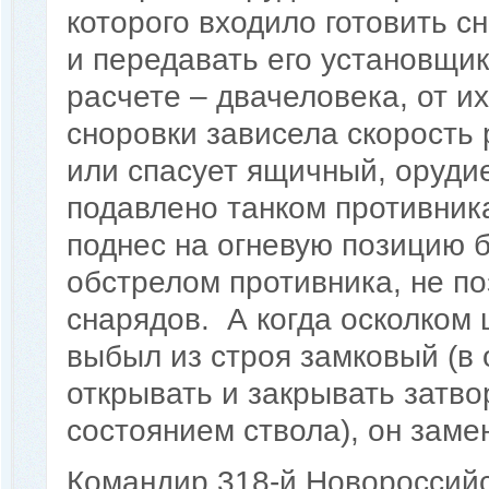
которого входило готовить с
и передавать его установщик
расчете – двачеловека, от и
сноровки зависела скорость 
или спасует ящичный, оруди
подавлено танком противник
поднес на огневую позицию 
обстрелом противника, не п
снарядов. А когда осколком
выбыл из строя замковый (в 
открывать и закрывать затво
состоянием ствола), он замен
Командир 318-й Новороссийс