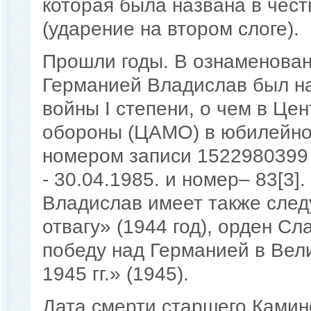
которая была названа в чес
(ударение на втором слоге).
Прошли годы. В ознаменован
Германией Владислав был н
войны I степени, о чем в Це
обороны (ЦАМО) в юбилейно
номером записи 1522980399 
- 30.04.1985. и номер– 83[3]
Владислав имеет также сле
отвагу» (1944 год), орден Сл
победу над Германией в Вел
1945 гг.» (1945).
Дата смерти старшего Каминс