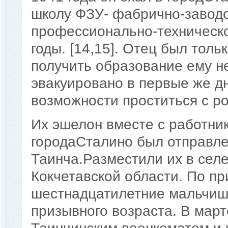
школу ФЗУ- фабрично-завод
профессионально-техническо
годы. [14,15]. Отец был толь
получить образование ему н
эвакуировано в первые же д
возможности проститься с ро
Их эшелон вместе с работник
городаСталино был отправлен
Таинча.Разместили их в сел
Кокчетавской области. По п
шестнадцатилетние мальчишк
призывного возраста. В мар