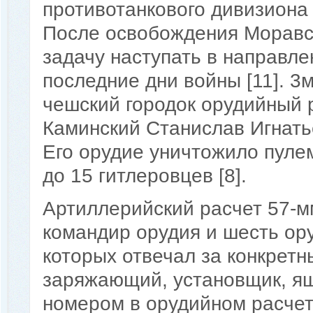
противотанкового дивизиона 
После освобождения Моравс
задачу наступать в направл
последние дни войны [11]. 3м
чешский городок орудийный р
Каминский Станислав Игнать
Его орудие уничтожило пулем
до 15 гитлеровцев [8].
Артиллерийский расчет 57-мм
командир орудия и шесть ор
которых отвечал за конкретн
заряжающий, установщик, я
номером в орудийном расчет