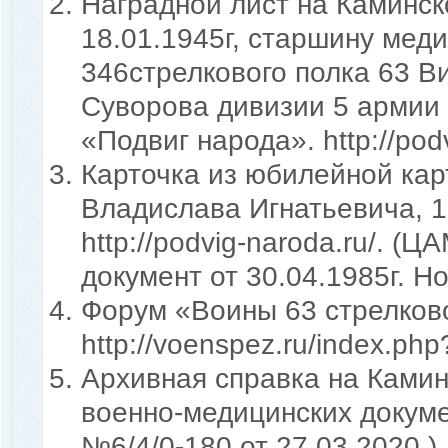
Наградной лист на Каминск
18.01.1945г, старшину мед
346стрелкового полка 63 В
Суворова дивизии 5 армии 
«Подвиг народа». http://podv
Карточка из юбилейной кар
Владислава Игнатьевича, 1
http://podvig-naroda.ru/. 
документ от 30.04.1985г. Н
Форум «Воины 63 стрелковой
http://voenspez.ru/index.ph
Архивная справка на Камин
военно-медицинских докумен
№6/4/0-180 от 27.03.2020.).