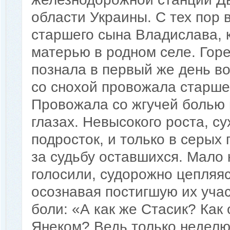
области Украины. С тех пор 
старшего сына Владислава, 
матерью в родном селе. Гор
познала в первый же день в
со снохой провожала старше
Провожала со жгучей болью в
глазах. Невысокого роста, с
подросток, и только в серых
за судьбу оставшихся. Мало 
голосили, судорожно цепляяс
осознавая постигшую их уча
боли: «А как же Стасик? Как 
Янеком? Ведь только неделю 