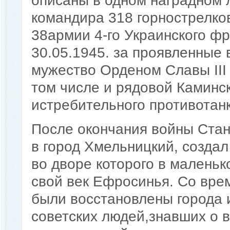
описаны в одном наградном л
командира 318 горнострелко
38армии 4-го Украинского фр
30.05.1945. за проявленные 
мужество Орденом Славы III
том числе и рядовой Каминс
истребительного противотанк
После окончания войны Стан
в город Хмельницкий, создал
во дворе которого в малень
свой век Ефросинья. Со вре
были восстановлены города 
советских людей,знавших о в