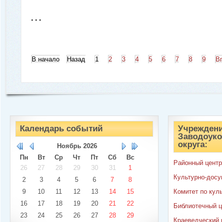
...
В начало
Назад
1
2
3
4
5
6
7
8
9
В
Календарь событий
Учреждени
Заводоуко
округа:
Ноябрь
2026
Пн
Вт
Ср
Чт
Пт
Сб
Вс
Районный центр
26
27
28
29
30
31
1
Культурно-досу
2
3
4
5
6
7
8
9
10
11
12
13
14
15
Комитет по кул
16
17
18
19
20
21
22
Библиотечный ц
23
24
25
26
27
28
29
Краеведческий 