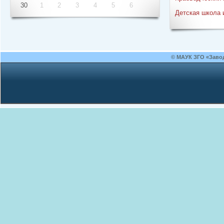
30
1
2
3
4
5
6
Детская школа 
© МАУК ЗГО «Заво