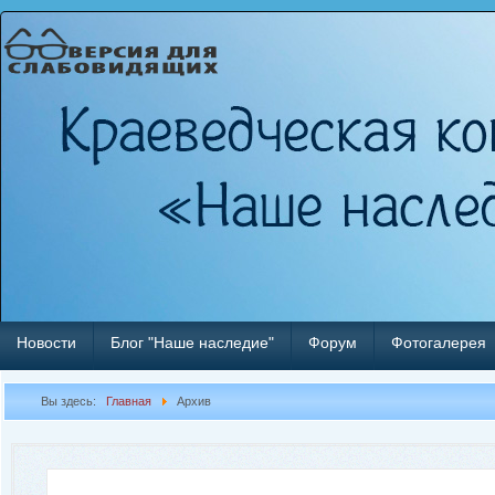
Новости
Блог "Наше наследие"
Форум
Фотогалерея
Вы здесь:
Главная
Архив