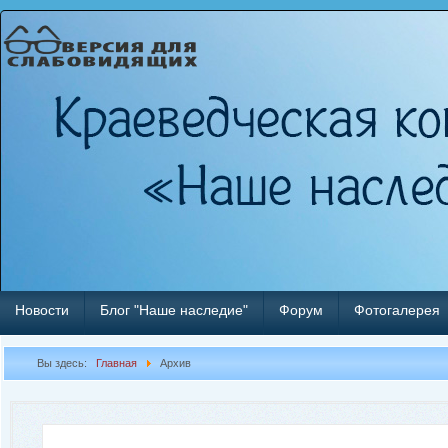
Новости
Блог "Наше наследие"
Форум
Фотогалерея
Вы здесь:
Главная
Архив