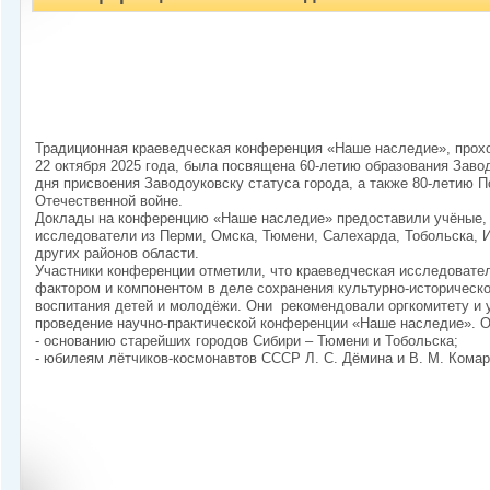
Традиционная краеведческая конференция «Наше наследие», прохо
22 октября 2025 года, была посвящена 60-летию образования Завод
дня присвоения Заводоуковску статуса города, а также 80-летию 
Отечественной войне.
Доклады на конференцию «Наше наследие» предоставили учёные, 
исследователи из Перми, Омска, Тюмени, Салехарда, Тобольска, 
других районов области.
Участники конференции отметили, что краеведческая исследовате
фактором и компонентом в деле сохранения культурно-историческо
воспитания детей и молодёжи. Они рекомендовали оргкомитету и
проведение научно-практической конференции «Наше наследие». 
- основанию старейших городов Сибири – Тюмени и Тобольска;
- юбилеям лётчиков-космонавтов СССР Л. С. Дёмина и В. М. Комар