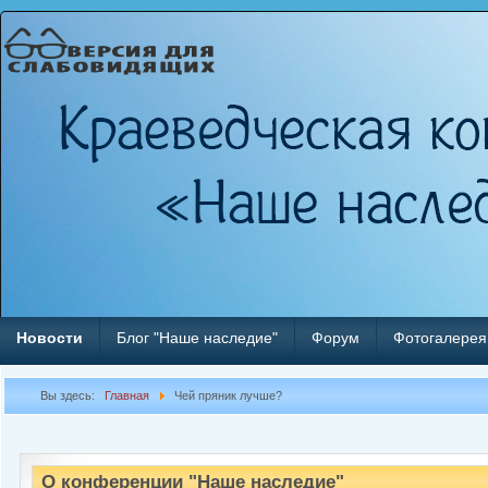
Новости
Блог "Наше наследие"
Форум
Фотогалерея
Вы здесь:
Главная
Чей пряник лучше?
О конференции "Наше наследие"