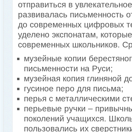
отправиться в увлекательное
развивалась письменность о
до современных цифровых т
уделено экспонатам, которы
современных школьников. Ср
музейные копии берестяног
письменности на Руси;
музейная копия глиняной д
гусиное перо для письма;
перья с металлическими с
перьевые ручки – привычн
поколений учащихся. Школь
пользовались их сверстник