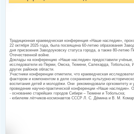
Традиционная краеведческая конференция «Наше наследие», прохо
22 октября 2025 года, была посвящена 60-летию образования Завод
дня присвоения Заводоуковску статуса города, а также 80-летию 
Отечественной войне.
Доклады на конференцию «Наше наследие» предоставили учёные, 
исследователи из Перми, Омска, Тюмени, Салехарда, Тобольска, 
других районов области.
Участники конференции отметили, что краеведческая исследовате
фактором и компонентом в деле сохранения культурно-историческо
воспитания детей и молодёжи. Они рекомендовали оргкомитету и
проведение научно-практической конференции «Наше наследие». 
- основанию старейших городов Сибири – Тюмени и Тобольска;
- юбилеям лётчиков-космонавтов СССР Л. С. Дёмина и В. М. Комар