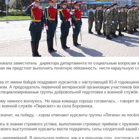
вовала заместитель директора департамента по социальным вопросам 
мая им предстоит выполнять почётную обязанность: нести караульную 
ва от имени бойцов поздравил курсантов с наступающей 81-й годовщин
лизм. А председатель первичной ветеранской организации участников б
в специализированные группы добровольной подготовки к военной службе
тому немного волнуюсь. Но наша команда хорошо готовилась, - говорит 
к военной службе «Пересвет» из села Боровинка.
 значит, на победу, - хором отвечают курсанты группы «Легион» из посё
сь в знании строевого устава, выполнении строевых приёмов с оружием
своего выступления курсанты могли подкрепить силы солдатской кашей 
 напряжённой. В результате победа, как и в прошлом году, досталась г