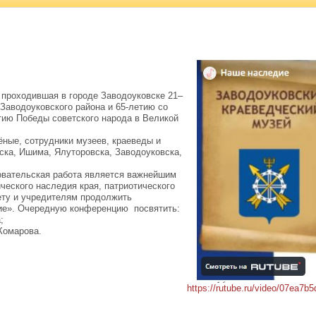
проходившая в городе Заводоуковске 21–
 Заводоуковского района и 65-летию со
етию Победы советского народа в Великой
ные, сотрудники музеев, краеведы и
ска, Ишима, Ялуторовска, Заводоуковска,
овательская работа является важнейшим
ческого наследия края, патриотического
ету и учредителям продолжить
ие». Очередную конференцию посвятить:
;
Комарова.
https://rutube.ru/video/07ea7