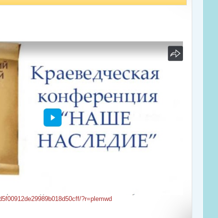
b5d5f00912de29989b018d50cff/?r=plemwd