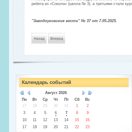
ребята из «Сокола» (школа № 3), а третьими стали ку
"Заводоуковские вести" № 37 от 7.05.2025.
Назад
Вперед
Календарь событий
Август
2026
Пн
Вт
Ср
Чт
Пт
Сб
Вс
27
28
29
30
31
1
2
3
4
5
6
7
8
9
10
11
12
13
14
15
16
17
18
19
20
21
22
23