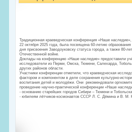
Традиционная краеведческая конференция «Наше наследие», 
22 октября 2025 года, была посвящена 60-летию образования
дня присвоения Заводоуковску статуса города, а также 80-л
Отечественной войне.
Доклады на конференцию «Наше наследие» предоставили учё
исследователи из Перми, Омска, Тюмени, Салехарда, Тоболь
других районов области.
Участники конференции отметили, что краеведческая исслед
фактором и компонентом в деле сохранения культурно-истори
воспитания детей и молодёжи. Они рекомендовали оргкомит
проведение научно-практической конференции «Наше наслед
- основанию старейших городов Сибири – Тюмени и Тобольска
- юбилеям лётчиков-космонавтов СССР Л. С. Дёмина и В. М. 