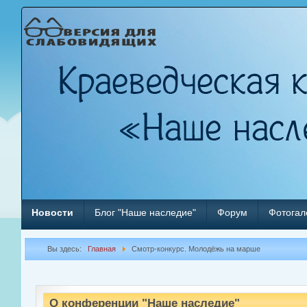
Новости
Блог "Наше наследие"
Форум
Фотогал
Вы здесь:
Главная
Смотр-конкурс. Молодёжь на марше
О конференции "Наше наследие"