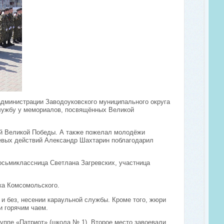
администрации Заводоуковского муниципального округа
службу у мемориалов, посвящённых Великой
ой Великой Победы. А также пожелал молодёжи
оевых действий Александр Шахтарин поблагодарил
.
восьмиклассница Светлана Загревских, участница
лка Комсомольского.
 и без, несении караульной службы. Кроме того, жюри
и горячим чаем.
руппе «Патриот» (школа № 1). Второе место завоевали