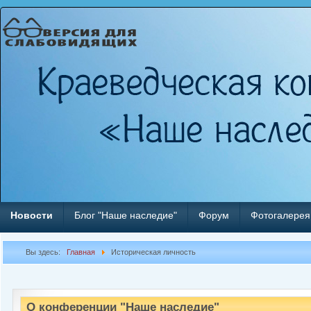
Новости
Блог "Наше наследие"
Форум
Фотогалерея
Вы здесь:
Главная
Историческая личность
О конференции "Наше наследие"