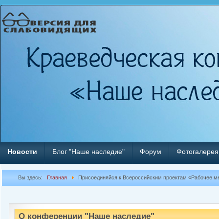
Новости
Блог "Наше наследие"
Форум
Фотогалерея
Вы здесь:
Главная
Присоединяйся к Всероссийским проектам «Рабочее ме
О конференции "Наше наследие"