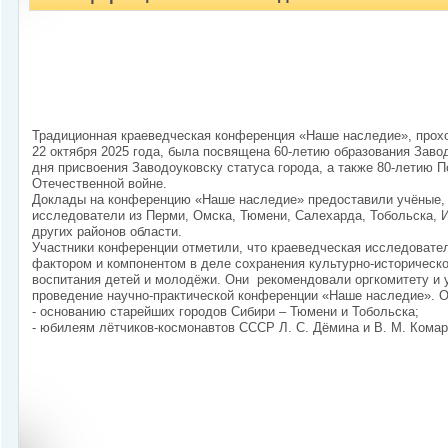
Традиционная краеведческая конференция «Наше наследие», прохо
22 октября 2025 года, была посвящена 60-летию образования Завод
дня присвоения Заводоуковску статуса города, а также 80-летию 
Отечественной войне.
Доклады на конференцию «Наше наследие» предоставили учёные, 
исследователи из Перми, Омска, Тюмени, Салехарда, Тобольска, 
других районов области.
Участники конференции отметили, что краеведческая исследовате
фактором и компонентом в деле сохранения культурно-историческо
воспитания детей и молодёжи. Они рекомендовали оргкомитету и
проведение научно-практической конференции «Наше наследие». 
- основанию старейших городов Сибири – Тюмени и Тобольска;
- юбилеям лётчиков-космонавтов СССР Л. С. Дёмина и В. М. Комар