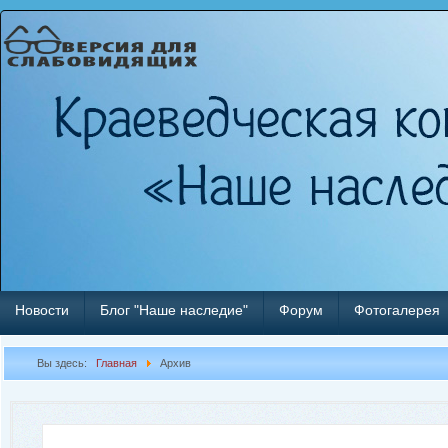
Новости
Блог "Наше наследие"
Форум
Фотогалерея
Вы здесь:
Главная
Архив