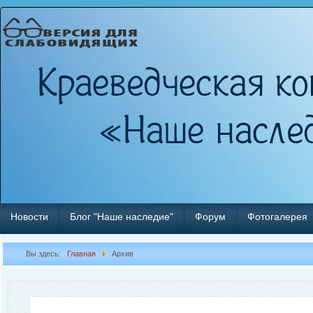
Новости
Блог "Наше наследие"
Форум
Фотогалерея
Вы здесь:
Главная
Архив