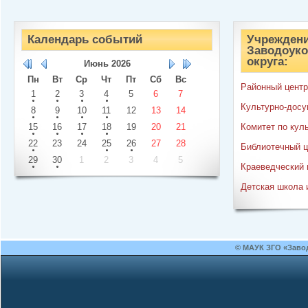
Календарь событий
Учреждени
Заводоуко
округа:
Июнь
2026
Пн
Вт
Ср
Чт
Пт
Сб
Вс
Районный центр
1
2
3
4
5
6
7
Культурно-досу
8
9
10
11
12
13
14
15
16
17
18
19
20
21
Комитет по кул
22
23
24
25
26
27
28
Библиотечный ц
29
30
1
2
3
4
5
Краеведческий 
Детская школа 
© МАУК ЗГО «Заво