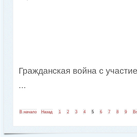
Гражданская война с участи
...
В начало
Назад
1
2
3
4
5
6
7
8
9
В