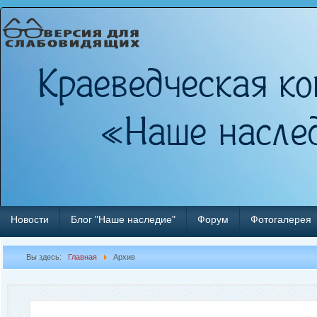
Новости
Блог "Наше наследие"
Форум
Фотогалерея
Вы здесь:
Главная
Архив