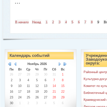
...
В начало
Назад
1
2
3
4
5
6
7
8
9
В
Календарь событий
Учреждени
Заводоуко
округа:
Ноябрь
2026
Пн
Вт
Ср
Чт
Пт
Сб
Вс
Районный центр
26
27
28
29
30
31
1
Культурно-досу
2
3
4
5
6
7
8
9
10
11
12
13
14
15
Комитет по кул
16
17
18
19
20
21
22
Библиотечный ц
23
24
25
26
27
28
29
Краеведческий 
30
1
2
3
4
5
6
Детская школа 